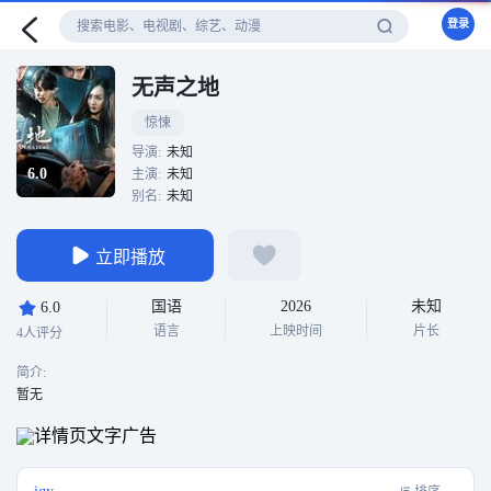
登录
无声之地
惊悚
导演:
未知
6.0
主演:
未知
别名:
未知
立即播放
国语
2026
未知
6.0
语言
上映时间
片长
4人评分
简介:
暂无