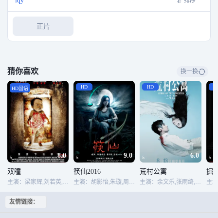
iqy
排序
正片
猜你喜欢
换一换
HD
HD
H
HD国语
8.0
9.0
6.0
5
5
5
5
双瞳
筷仙2016
荒村公寓
掘
主演：梁家辉,刘若英,戴立忍,大卫·摩斯,杨贵媚,林涵,郎雄
主演：胡影怡,朱璇,周骏,孙晨,李亚真,荣益,王宇,王艺禅,王澜
主演：余文乐,张雨绮,优恵,海一天,刘姝含,李泽锋,傅淼,秦子涵
友情链接：