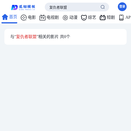
登录
首页
电影
电视剧
动漫
综艺
短剧
A
与“
复仇者联盟
”相关的影片 共
0
个