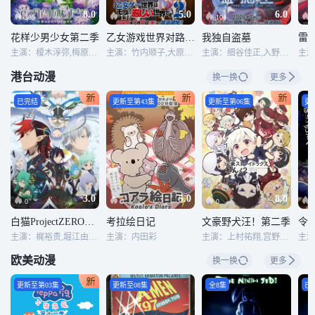
8.0
5.0
6.0
395
137
104
花样少男少女第二季
乙女游戏世界对路人角色很不友好第二季
我独自盗墓
雷
主演：榎木淳弥,梅原裕一郎,子安武人,福山润,内山昂辉,八代拓,日野聪,驹田航,川岛零士,水中雅章,山根绮,户谷菊之介,古屋亚南
主演：竹内顺子,大原沙耶香,石田彰,铃村健一,雨宫天,佐仓绫音,市之濑加那,桧山修之,鸟海浩辅,立花慎之介,小仓唯,游佐浩二,黑田崇矢,宇垣秀成,菲鲁兹·蓝,大冢刚央
主演：细谷佳正,入野自由,早见沙织,诹访部顺一
港台动漫
换一换
更多
已完结
更新至第43集
更新至第06集
更
3.0
5.0
8.0
0
0
0
白猫ProjectZEROCHRONICLE
考拉绘日记
文豪野犬汪！第二季
令
主演：梶裕贵,堀江由衣,马鸟胜悟,中村知世,岩端卓也,松井谦典,三浦胜之,渚兔奈,宫崎敦吉,高梨谦吾,赤城进,饭冢昭三
主演：内田彩
主演：上村祐翔,宫野真守,细谷佳正,诸星堇,小野贤章,谷山纪章,樱井孝宏,花泽香菜,森川智之,植田佳奈,石田彰,子安武人,千叶翔也,草尾毅,福山润,梶裕贵,阿座上洋平,林勇,小市真琴,大塚明夫
欧美动漫
换一换
更多
更新至第03集
更新至08集
全8集
已