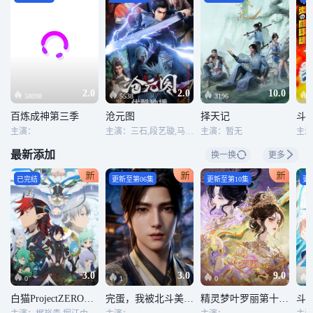
2.0
2.0
10.0
58098
5538
3196
百炼成神第三季
沧元图
择天记
斗
主演：
主演：三石,段艺璇,马正阳
主演：暂无
最新添加
换一换
更多
已完结
更新至第06集
更新至第10集
更
3.0
3.0
9.0
0
1
0
白猫ProjectZEROCHRONICLE
完蛋，我被北斗美女包围了
精灵梦叶罗丽第十一季（下）