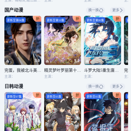
主演：梶裕贵,堀江由衣,马鸟胜悟,中村知世,岩端卓也,松井谦典,三浦胜之,渚兔奈,宫崎敦吉,高梨谦吾,赤城进,饭冢昭三
主演：
主演：
主演
国产动漫
换一换
更多
更新至第06集
更新至第10集
更新至第80集
更
3.0
9.0
9.0
1
0
1
完蛋，我被北斗美女包围了
精灵梦叶罗丽第十一季（下）
斗罗大陆5重生唐三动态漫画
完
主演：
主演：
主演：
日韩动漫
换一换
更多
更新至07集
更新至05集
更新至05集
更