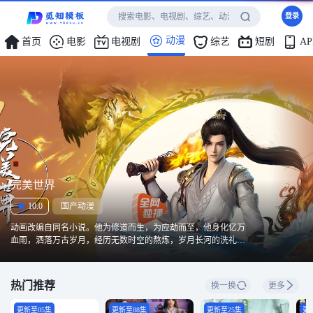
登录
动漫
首页
电影
电视剧
综艺
短剧
A
完美世界
10.0
国产动漫
动画改编自同名小说。他为修道而生，为应劫而至，他身化亿万
血雨，洒落万古岁月，经历无数时空的熬炼，岁月长河的洗礼，
他化万古，他化自在。看男主石昊如何一生极致辉煌，造就无尽
传说。..........
热门推荐
换一换
更多
更新至05集
更新至88集
更新至25集
更