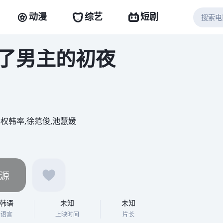
动漫
综艺
短剧
了男主的初夜
,权韩率,徐范俊,池慧媛
源
韩语
未知
未知
语言
上映时间
片长