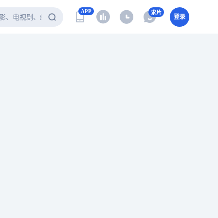
APP
求片
登录