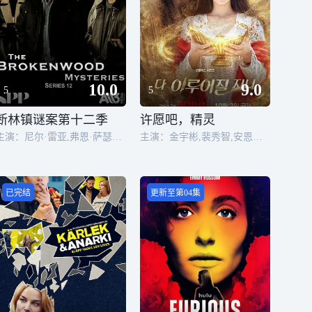
10.0
9.0
5
5
断林镇谜案第十二季
许愿吧，精灵
主演：尼尔·雷亚,弗恩·萨瑟兰,克里斯蒂娜·谢尔班·扬达,Jarod Rawiri
主演：金宇彬,裴秀智,安恩真,鲁常泫,高圭弼,李周英,宋慧乔,金志勋
已完结
更新至第04集