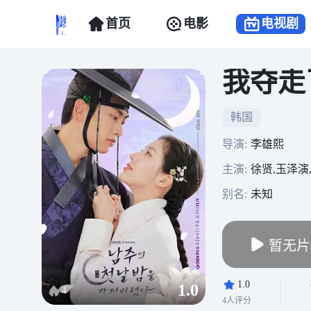
首页
电影
电视剧
我夺走
韩国
导演:
李雄熙
主演:
徐贤,玉泽演
别名:
未知
暂无片
1.0
1.0
4
4人评分