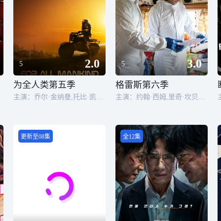
2.0
3.0
5
5
为全人类第五季
格雷斯第六季
尼
主演：乔尔·金纳曼,托比·凯贝尔,埃迪·盖瑟吉,吴辛惠,科拉尔·培尼亚,瑞安·施密特,米瑞·伊诺丝,科斯塔·罗宁,肖恩·考夫曼,露比·克鲁兹,伊内斯·霍伊塞特·艾瑟森
主演：约翰·西姆,里奇·坎贝尔,劳·巴拉德法,Victoria Bolt,劳拉·埃尔芬斯通,Brad Morrison,朱丽叶·莫塔梅德,佐伊·塔珀
更新至08集
全12集