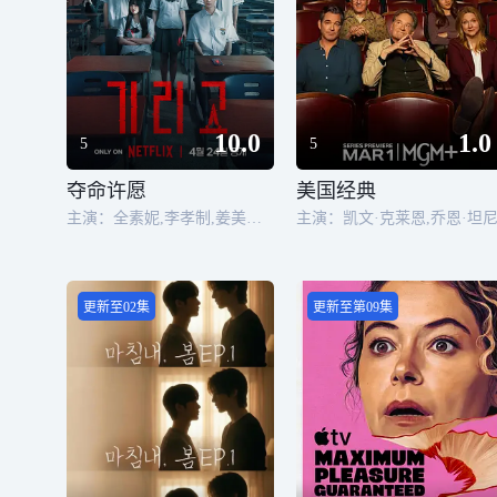
10.0
1.0
5
5
夺命许愿
美国经典
主演：全素妮,李孝制,姜美娜,卢在元,玄宇锡
主演：凯文·克莱恩,乔恩·坦
更新至02集
更新至第09集