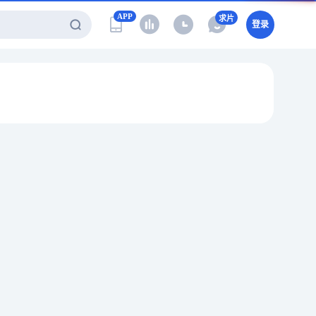
APP
求片
登录