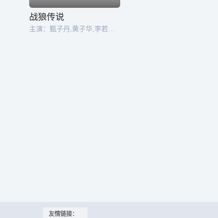
战狼传说
主演：甄子丹,黄子华,李若彤,林国斌
友情链接：