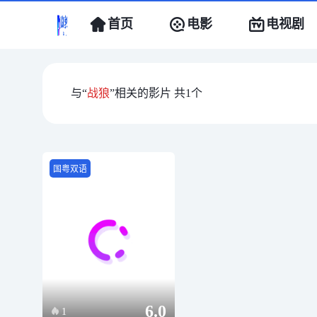
首页
电影
电视剧
与“
战狼
”相关的影片 共
1
个
国粤双语
6.0
1