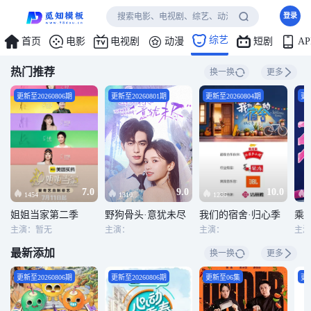
登录
综艺
首页
电影
电视剧
动漫
短剧
A
热门推荐
换一换
更多
更新至20260806期
更新至20260801期
更新至20260804期
更新
7.0
9.0
10.0
1454
1310
1286
姐姐当家第二季
野狗骨头·意犹未尽
我们的宿舍·归心季
乘风
主演：暂无
主演：
主演：
最新添加
换一换
更多
更新至20260806期
更新至20260806期
更新至06集
更新