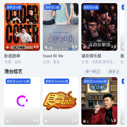
更新至06集
更新至14集
更新至04集
更新
4.0
8.0
3.0
177
199
20
卧底厨神
Stand BI Me
谋杀俱乐部
我
主演：金风
主演：暂无
主演：沈昌珉,崔杋圭,李相赫
港台综艺
换一换
更多
更新至20260730期
更新至20260805期
更新至20260806期
更新
4.0
2.0
5.0
1
1
0