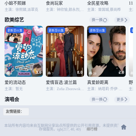
小姐不熙娣
食尚玩家
全民星攻略
11
主演：徐熙娣,派翠克
主演：钟欣愉,颜永烈,谢炘昊,陈秉立
主演：曾国城,蔡尚桦
主演
欧美综艺
换一换
更多
更新至01集
更新至05集
更新至05集
更
3.0
8.0
2.0
4
7
29
爱的流动态
爱情盲选:波兰篇
真爱龄距离
野
主演：暂无
主演：Zofia·Zborowska,Andrzej·Wrona
主演：纳塔莉·乔伊·约翰逊,Nick·Viall
演唱会
换一换
更多
友情链接：
本站所有内容均来自互联网分享站点所提供的公开引用资源，未提供资源上传、
存储服务。rgb(217, 40, 40)
排行榜