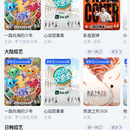
8.0
9.0
4.0
6
28
177
一路向海的少年
心动双重奏
卧底厨神
小
主演：李飞,陆虎,左航,阎鹤祥,朱志鑫,苏新皓,张极,张泽禹
主演：
主演：金风
主演
大陆综艺
换一换
更多
更新至20260806期
更新至20260806期
更新至20260806期
更新
8.0
9.0
3.0
6
28
77
一路向海的少年
心动双重奏
热浪之外2026
地
主演：李飞,陆虎,左航,阎鹤祥,朱志鑫,苏新皓,张极,张泽禹
主演：
主演：
日韩综艺
换一换
更多