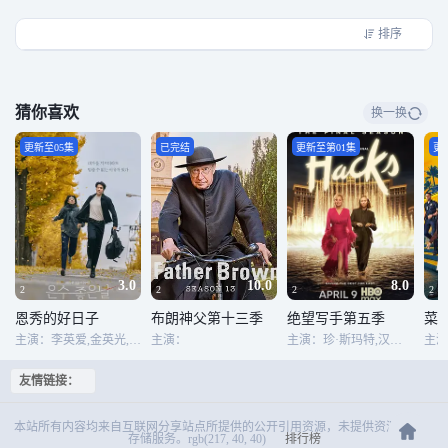
排序
猜你喜欢
换一换
更新至05集
已完结
更新至第01集
更
3.0
10.0
8.0
2
2
2
2
恩秀的好日子
布朗神父第十三季
绝望写手第五季
菜
主演：李英爱,金英光,朴勇宇,裴秀彬,金诗雅,赵妍熙,黄在烈,道尚宇,元贤俊,吴妍儿,金东元,李圭成,权智宇,孙甫升,徐恩率,徐河正
主演：
主演：珍·斯玛特,汉娜·爱宾德,保罗·当斯,梅根·斯塔尔特,卡尔·克莱蒙斯-霍普金斯,马克·印第里凯托,罗斯·阿卜杜,罗比·霍夫曼,托尼·戈德温,凯特琳·奥尔森,克里斯托弗·麦克唐纳,简·亚当斯,劳伦·维德曼,柳波,约翰尼·希比利,路奈尔,安吉拉·伊莱恩·吉布斯,凯特琳·赖利,克里斯托弗·布里尼,莱丝莉·比伯,切莉·琼斯,安·唐德,阿比·奥,乔治·巴兹尔,约书亚·A·布朗宁,克里斯廷·古德温,艾里克·奈特,杰奎琳·麦高恩·尼克勒,约翰·奥布赖恩,玛丽·泽玛,芭芭拉·诺兰
友情链接：
本站所有内容均来自互联网分享站点所提供的公开引用资源，未提供资源上传、
存储服务。rgb(217, 40, 40)
排行榜