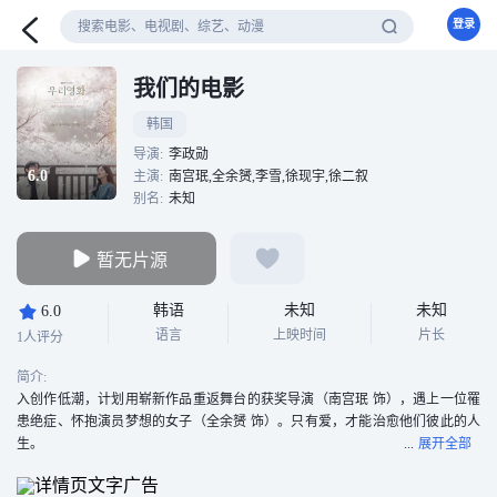
登录
我们的电影
韩国
导演:
李政勋
6.0
主演:
南宫珉,全余赟,李雪,徐现宇,徐二叙
别名:
未知
暂无片源
韩语
未知
未知
6.0
语言
上映时间
片长
1人评分
简介:
入创作低潮，计划用崭新作品重返舞台的获奖导演（南宫珉 饰），遇上一位罹
患绝症、怀抱演员梦想的女子（全余赟 饰）。只有爱，才能治愈他们彼此的人
生。