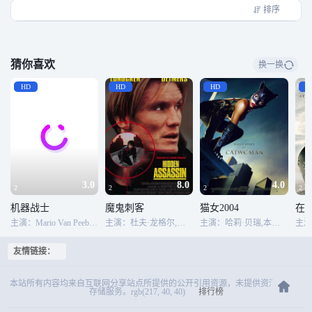
排序
猜你喜欢
换一换
HD
HD
HD
H
3.0
8.0
4.0
2
2
2
2
机器战士
魔鬼刺客
猫女2004
在
主演：Mario Van Peebles,Adrien Brody
主演：杜夫·龙格尔,玛鲁施卡·迪特马斯,约翰·阿什顿
主演：哈莉·贝瑞,本杰明·布拉特,莎朗·斯通,朗贝尔·维尔森,弗兰西丝·康罗伊
主演
友情链接：
本站所有内容均来自互联网分享站点所提供的公开引用资源，未提供资源上传、
存储服务。rgb(217, 40, 40)
排行榜