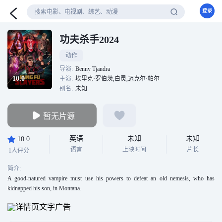
登录
功夫杀手2024
动作
导演:
Benny Tjandra
10.0
主演:
埃里克·罗伯茨,白灵,迈克尔·帕尔
别名:
未知
暂无片源
英语
未知
未知
10.0
语言
上映时间
片长
1人评分
简介:
A good-natured vampire must use his powers to defeat an old nemesis, who has
kidnapped his son, in Montana.