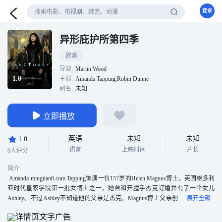
登录
异形庇护所第四季
欧美
导演:
Martin Wood
1.0
主演:
Amanda Tapping,Robin Dunne
别名:
未知
立即播放
英语
未知
未知
1.0
语言
上映时间
片长
0人评分
简介:
Amanda mingtian6.com Tapping饰演一位157岁的Helen Magnus博士，英国维多利
亚时代皇家学院第一批女博士之一，她曾和开膛手杰克订婚并有了一个女儿
Ashley。不过Ashley不知道他的父亲是杰克。Magnus博士父亲创
立了一家神秘生物的庇护所，这些生物从全世界搜集而来。在研究这些生物的
过程中，Magnus博士发现她获得了长寿。