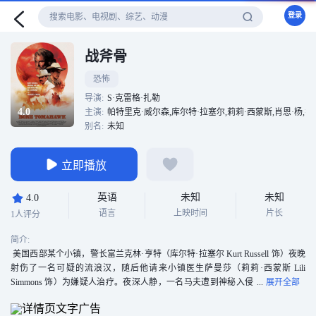
登录
战斧骨
恐怖
导演:
S·克雷格·扎勒
4.0
主演:
帕特里克·威尔森,库尔特·拉塞尔,莉莉·西蒙斯,肖恩·杨,扎
别名:
未知
立即播放
英语
未知
未知
4.0
语言
上映时间
片长
1人评分
简介:
美国西部某个小镇，警长富兰克林·亨特（库尔特·拉塞尔 Kurt Russell 饰）夜晚
射伤了一名可疑的流浪汉，随后他请来小镇医生萨曼莎（莉莉·西蒙斯 Lili
Simmons 饰）为嫌疑人治疗。夜深人静，一名马夫遭到神秘入侵
者残忍杀害，而嫌疑人和萨曼莎也消失无踪。富兰 克林深感事态严重，他召集
萨曼莎的丈夫亚瑟·欧·德怀尔（帕特里克·威尔森 Patrick Wilson 饰）以及其他村