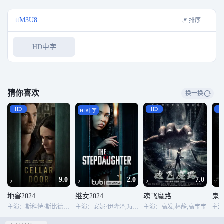
民们在当地酒馆开会，进而得知昨晚的事可能是一个神秘的穴居人所为。这群
野蛮人近亲通婚，甚至会吃掉包括亲生母亲在内的人类。 虽然凶险无比，富兰
ttM3U8
排序
克林以及其他勇士决心勇闯穴居人的老巢，救回被绑架的村民，这次征程凶多
吉少……
HD中字
猜你喜欢
换一换
HD
HD
H
HD中字
9.0
2.0
7.0
2
2
2
2
地窖2024
继女2024
魂飞魔路
鬼哭
主演：斯科特·斯比德曼,乔丹娜·布鲁斯特,劳伦斯·菲什伯恩,克里斯·康纳,Katie O&#039;Grady,珍妮·林·田,Randy Sean Schulman,杰萨尔·兰达瓦索,Naiya Amilcar,凯尔·斯托尔茨,Zach Feiner,Kiah Butts
主演：安妮·伊隆泽,Judy Johnson,Blue Kimble,Cassidey Fralin,Neil Wachs
主演：高发,林静,高宝宝