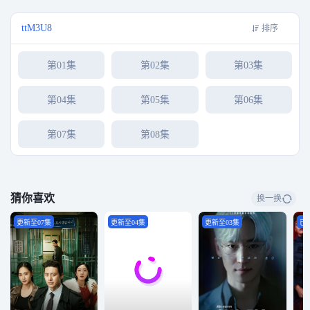
ttM3U8
排序
第01集
第02集
第03集
第04集
第05集
第06集
第07集
第08集
猜你喜欢
换一换
更新至07集
更新至04集
更新至03集
已