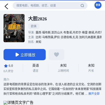
登录
大胆2026
欧美
导演:
露西·福布斯,亚历山大·布鲁诺,丹尼尔·格雷·朗诺,丹尼尔
6.0
主演:
比利·马格努森,萨拉·古德伯格,扎克·加利凡纳基斯,露茜·彭奇,西蒙
别名:
未知
立即播放
英语
未知
未知
6.0
语言
上映时间
片长
0人评分
简介:
这部电视剧的背景设定在硅谷的泡沫中，在误入歧途的企业文化、空洞的创新
实验室和竞争激烈的私立高中之间。它围绕着一位自封的“未来发明家”科技首席
执行官和他自私自利的“绩效心理学家”之间的分歧展开，他们被
个人数据利用引发的丑闻所吞噬。