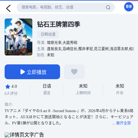
登录
钻石王牌第四季
日韩动漫
导演:
增原光幸,大庭秀昭
4.0
主演:
逢坂良太,岛崎信长,樱井孝宏,花江夏树,浅沼晋太郎,松冈祯
别名:
未知
立即播放
日语
未知
未知
4.0
语言
上映时间
片长
0人评分
简介:
TVアニメ『ダイヤのA actⅡ -Second Season-』が、2026年4月からテレ東系6局
ネット、AT-Xほかにて放送開始となることが決定！さらに、キービジュア
ル、PV第1弾が公開となりました。