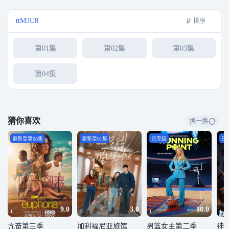
ttM3U8
排序
第01集
第02集
第03集
第04集
猜你喜欢
换一换
更新至第08集
更新至01集
已完结
已
9.0
3.0
10.0
1
1
1
1
亢奋第三季
加利福尼亚旅馆
男篮女主第二季
神