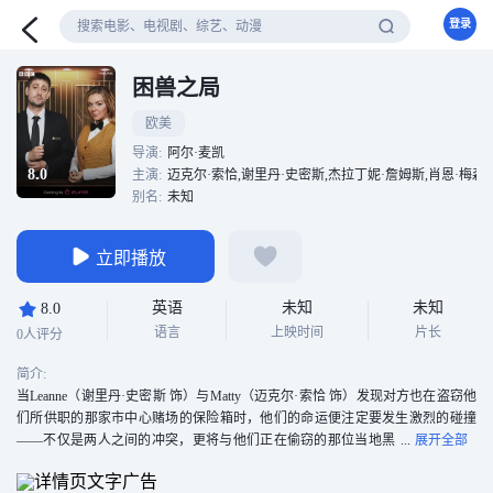
登录
困兽之局
欧美
导演:
阿尔·麦凯
8.0
主演:
迈克尔·索恰,谢里丹·史密斯,杰拉丁妮·詹姆斯,肖恩·梅森,路易斯·埃默里克,巴里
别名:
未知
立即播放
英语
未知
未知
8.0
语言
上映时间
片长
0人评分
简介:
当Leanne（谢里丹·史密斯 饰）与Matty（迈克尔·索恰 饰）发现对方也在盗窃他
们所供职的那家市中心赌场的保险箱时，他们的命运便注定要发生激烈的碰撞
——不仅是两人之间的冲突，更将与他们正在偷窃的那位当地黑
帮头目以及警方正面交锋。