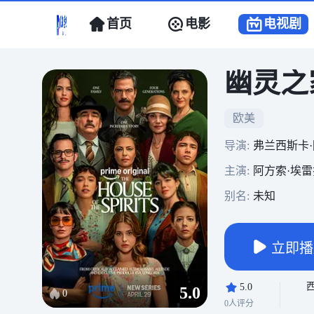
首页
电影
电视剧
幽灵之
欧美
导演:
弗兰西斯卡·
主演:
阿方索·埃雷拉
别名:
未知
立即播
5.0
5.0
0
0人评分