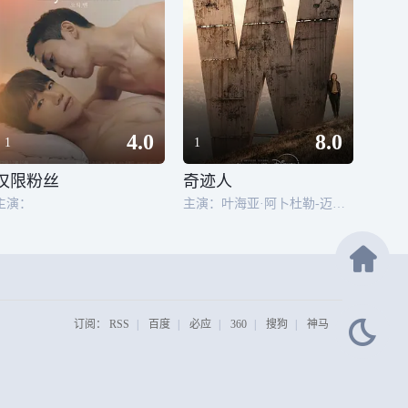
4.0
8.0
1
1
仅限粉丝
奇迹人
主演：
主演：叶海亚·阿卜杜勒-迈丁,本·金斯利,兹拉特科·布里奇,德米特里斯·格罗斯,劳伦·格莱齐尔,拜伦·鲍尔斯,乔恩·亚伯拉罕斯,阿里安·穆阿耶德,夏洛特·罗斯 ,大卫·莫斯科维茨,彼得·巴尼法兹,普姆齐莱·西托勒,贾斯普里特·萨布丽娜·多桑杰,杰尔·伯恩斯,达莉娅·罗尼,托里·沃格尔,克雷格·韦茨巴赫尔,比利·格里芬,曼尼·麦科德,艾德·哈里斯,乔什·加德
订阅：
RSS
|
百度
|
必应
|
360
|
搜狗
|
神马