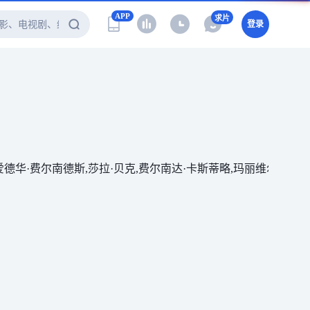
APP
求片
登录
尔南德斯,莎拉·贝克,费尔南达·卡斯蒂略,玛丽维尔·贝尔杜,胡安·巴勃罗·拉瓦