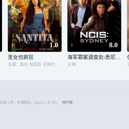
1.0
8.0
1
1
圣女也疯狂
海军罪案调查处:悉尼第三季
主演：盖尔·加西亚·贝纳尔,保利娜·戴维拉
主演：
储服务。rgb(217, 40, 40)
排行榜