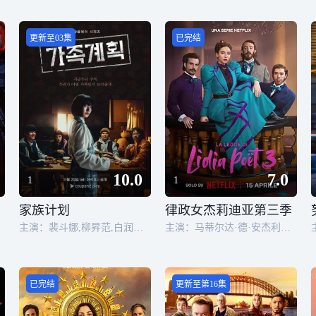
更新至03集
已完结
10.0
7.0
1
1
家族计划
律政女杰莉迪亚第三季
主演：裴斗娜,柳昇范,白润植,朴所罗门,李琇仙
主演：马蒂尔达·德·安杰利斯,安东尼奥·布鲁斯凯塔
已完结
更新至第16集