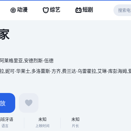
动漫
综艺
短剧
家
阿莱格里亚,安德烈斯·伍德
,妮可·华莱士,多洛蕾斯·方齐,费兰达·乌雷霍拉,艾琳·库彭海姆,爱德华·费
放
西班牙语
未知
未知
语言
上映时间
片长