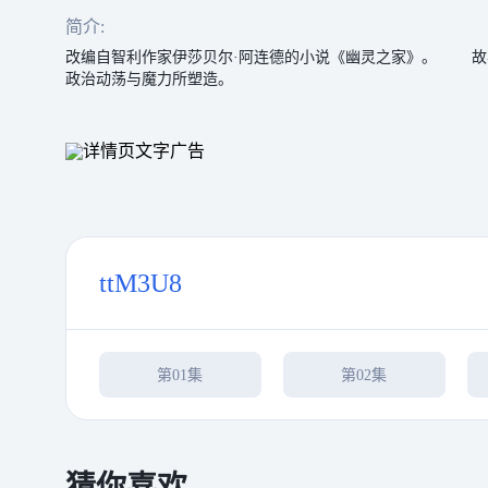
简介:
改编自智利作家伊莎贝尔·阿连德的小说《幽灵之家》。 故事讲述
政治动荡与魔力所塑造。
ttM3U8
第01集
第02集
猜你喜欢