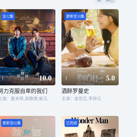
全12集
更新至10集
10.0
5.0
1
1
努力克服自卑的我们
酒醉罗曼史
主演：姜末琴,具教焕,崔元英,高允贞,赵祐镇,朴解浚,吴正世,韩善伙
主演：金世正,李钟元
更新至02集
已完结