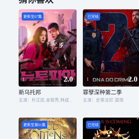
更新至07集
已完结
2.0
2.0
1
1
新乌托邦
罪孽深种第二季
主演：朴正民,金智秀,林成宰,金俊翰,洪瑞熙,姜泳锡,李学周,汤峻相,金政振
主演：史蒂法尼·莫塔
更新至第01集
已完结