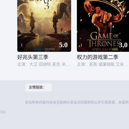
5.0
3.0
1
1
好兆头第三季
权力的游戏第二季
主演：大卫·田纳特,麦克·辛,杜恩·麦基琴,格洛里亚·奥比安约,保罗·查希迪,奎琳·塞普尔维达,比拉尔·哈斯纳,多娜·普雷斯顿,波佩·李·弗里尔,卡勒姆·科茨,西恩·帕特维,特蕾西·怀尔斯,德里克·雅各比,利兹·凯尔,安德鲁·奥尼尔
主演：麦茜·威廉姆斯,艾米莉亚·克拉克,理查德·麦登,伊萨克·亨普斯特德-怀特,斯蒂芬·迪兰,彼特·丁拉基,汉娜·穆雷,露丝·莱斯利,苏菲·特纳,查尔斯·丹斯,约瑟夫·戴浦西,娜塔丽·特纳
友情链接：
本站所有内容均来自互联网分享站点所提供的公开引用资源，未提供资源上传、存
})();