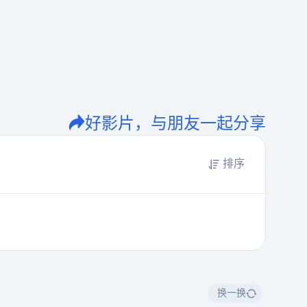
好影片，与朋友一起分享
排序
换一换