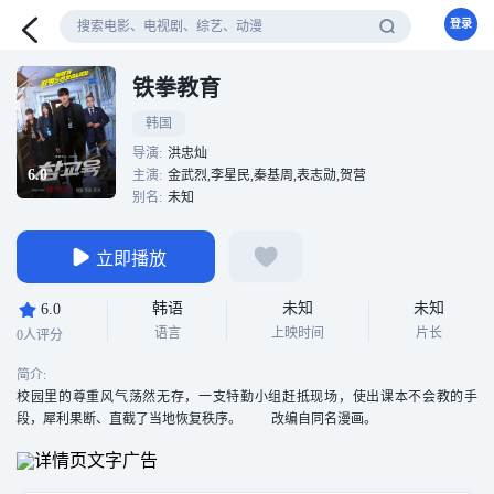
登录
铁拳教育
韩国
导演:
洪忠灿
6.0
主演:
金武烈,李星民,秦基周,表志勋,贺营
别名:
未知
立即播放
韩语
未知
未知
6.0
语言
上映时间
片长
0人评分
简介:
校园里的尊重风气荡然无存，一支特勤小组赶抵现场，使出课本不会教的手
段，犀利果断、直截了当地恢复秩序。 改编自同名漫画。