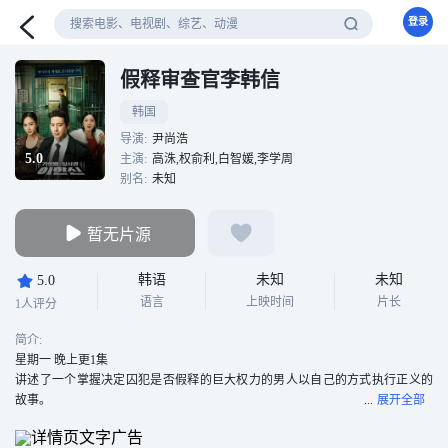
登录
假释审查官李韩信
韩国
导演:
尹尚浩
5.0
主演:
高洙,权俞利,白智媛,李学周
别名:
未知
暂无片源
韩语
未知
未知
5.0
语言
上映时间
片长
1人评分
简介:
星期一 晚上更1集
讲述了一个掌握决定囚犯是否假释的巨大权力的男人以自己的方式执行正义的
故事。