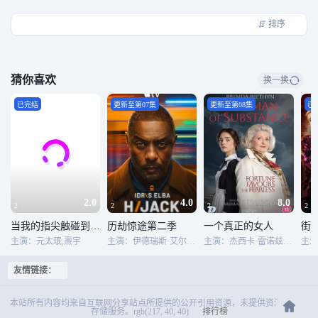
排序
猜你喜欢
换一换
已完结
更新至第07集
更新至第08集
已
2.0
4.0
8.0
2
2
2
2
当我的指尖触碰到你的温度时
历劫惊途第二季
一个真正的女人
街
主演：元太珉,燾宇
主演：伊德瑞斯·艾尔巴,尼尔·马斯克尔,伊芙·迈勒斯,克里斯蒂尼·亚当斯,马克思·比斯雷,雅奇·潘嘉比,霍莉·艾尔德,本·迈尔斯,哈蒂·莫拉汉,内尔·斯杜克,凯萨·哈姆隆德,佐拉·毕晓普,杰瑞米·安·琼斯,凯特·菲利普斯,贾斯珀·布里顿,艾米·凯莉,穆罕默德·艾尔森德,西蒙·迈克伯尼,詹姆斯·伯罗斯,马库斯·加维
主演：杰西卡·雷诺兹,布兰达·布莱斯,乔·乔伊纳,Keith Lomas, 埃米特·J·斯坎伦,莉迪亚·伦纳德,托比·瑞格波,利安娜·贝斯特,威尔·梅勒,兰尼·拉什,伊万·霍罗克斯,Niall Wright,罗伯特·威尔福特,希夫图·卡西姆,乔治娜·萨德勒,Harry Cadby,索菲·博尔德,安德鲁·查尔斯·戴维斯,吉恩-帕斯卡尔·海涅曼德,Leon Cole
主演
友情链接：
本站所有内容均来自互联网分享站点所提供的公开引用资源，未提供资源上传、
存储服务。rgb(217, 40, 40)
排行榜