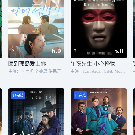
6.0
5.0
2
2
医到孤岛爱上你
午夜先生:小心怪物
,胡安·皮诺·罗迪尔
主演：李宰旭,辛睿恩,洪民基
主演：Idan Aedan,Caleb Monk,马克西姆·布蒂尔,Chen Yixin,萨姆·普莱特根,Nikki Dekker,Yu Beng Lim,Shafiqhah Efandi,阿迪妮·威拉丝缇,费达斯·拉赫曼,Cynthia Lee MacQuarrie,Shi Lim,Caitanya Tan,Vadi Pvss,Lee Wok Trinh,Goh Ching Yi,Landung Simatupang,Jordan Omar,Ahmad Ramadhan,Benjamin Goh
已完结
已完结