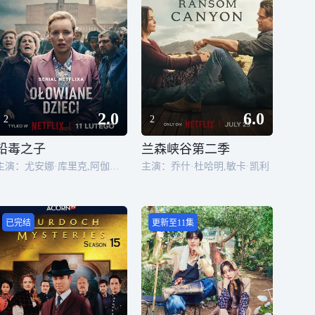
2.0
6.0
2
2
铅毒之子
兰森峡谷第二季
主演：尤安娜·库里克,阿伽塔·库莱沙,齐伯尼·查马修瓦斯基,金嘉·普雷斯,迈克尔·茹拉夫斯基,马里安·杰奇茨,塞巴斯蒂安·波拉克
主演：乔什·杜哈明,敏卡·凯利
已完结
更新至11集