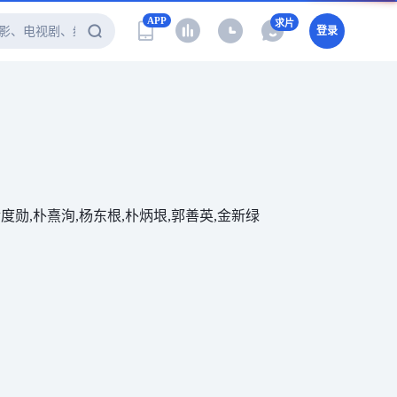
APP
求片
登录
金度勋,朴熹洵,杨东根,朴炳垠,郭善英,金新绿