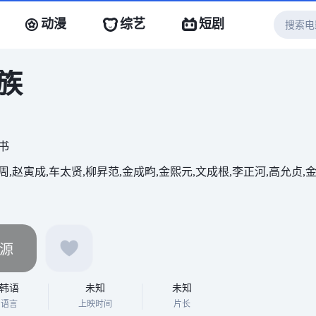
动漫
综艺
短剧
族
书
周,赵寅成,车太贤,柳昇范,金成畇,金熙元,文成根,李正河,高允贞,
源
韩语
未知
未知
语言
上映时间
片长