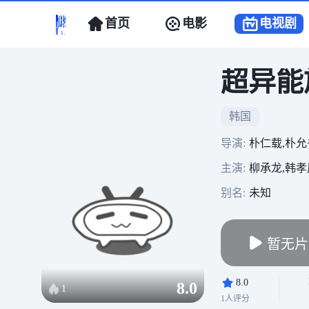
首页
电影
电视剧
超异能
韩国
导演:
朴仁载,朴允
主演:
柳承龙,韩孝
别名:
未知
暂无片
8.0
8.0
1
1人评分