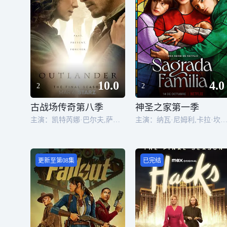
10.0
4.0
2
2
古战场传奇第八季
神圣之家第一季
主演：凯特芮娜·巴尔夫,萨姆·修汉,索菲亚·斯凯尔顿,理查德·兰金
主演：纳瓦·尼姆利,卡拉·坎普拉,伊万·佩莱瑟 ,阿尔瓦罗·里科,亚历克斯·加西亚,波尔·赫默索,玛卡蕾娜·戈麦斯,阿尔巴·弗洛雷斯,艾拉·克维伊库,劳拉·拉普里达,何塞·埃米利奥·薇拉
更新至第08集
已完结