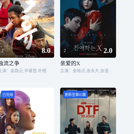
8.0
2.0
2
2
浊流之争
亲爱的X
主演：金路云,辛睿恩,朴栖含,朴智焕
主演：金裕贞,金永大,金道勋,黄寅烨,李烈音,洪宗玄,金志勋,金有美,金智英,洪妃罗,金伊敬,玄瑞河
已完结
更新至第03集