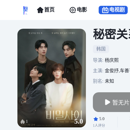
首页
电影
电视剧
秘密关
韩国
导演:
杨庆熙
主演:
金俊抒,车善
别名:
未知
暂无片
5.0
5.0
1
1人评分