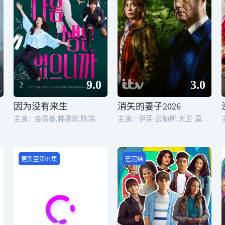
9.0
3.0
2
2
因为没有来生
消失的妻子2026
主演：金喜善,韩惠轸,陈瑞妍,尹博,许俊硕,张仁燮
主演：伊芙·迈勒斯,大卫·莫瑞瑟,埃利奥特·考恩,鲁珀特·伊文斯,克莱尔·希金斯,阿瑟·修斯,朱迪·麦克尼,Nicholas Nunn,Oscar Batterham,Jennifer Macbeth,比利·巴雷特
更新至第01集
已完结