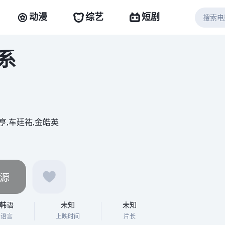
动漫
综艺
短剧
系
亨,车廷祐,金皓英
源
韩语
未知
未知
语言
上映时间
片长