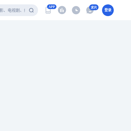
APP
求片
登录