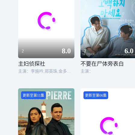
8.0
6.0
2
2
主妇侦探社
不要在尸体旁表白
主演：李施吟,郑英珠,金多顺,南基爱
主演：
更新至第11集
更新至第06集