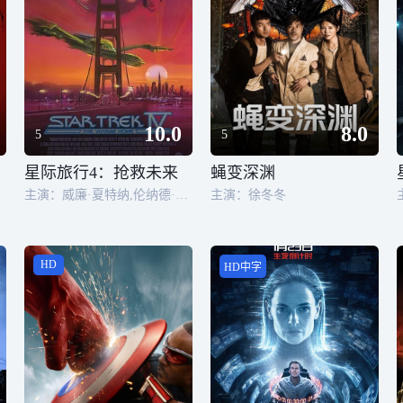
10.0
8.0
5
5
星际旅行4：抢救未来
蝇变深渊
主演：威廉·夏特纳,伦纳德·尼莫伊,德福雷斯特·凯利,詹姆斯·杜汉,武井乔治,沃尔特·凯尼格,尼切尔·尼克斯,简·维亚特,凯瑟琳·海克丝,马克·雷纳德,罗宾·柯蒂斯,罗伯特·艾伦斯坦,约翰·舒克,布洛克·皮特斯,Michael Snyder
主演：徐冬冬
HD
HD中字