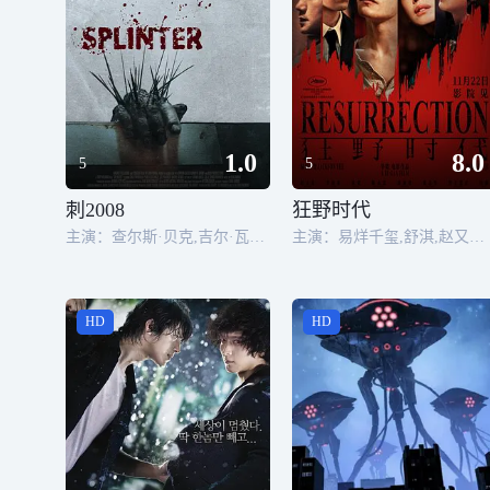
1.0
8.0
5
5
刺2008
狂野时代
主演：查尔斯·贝克,吉尔·瓦格纳,保罗·卡斯坦佐,谢伊·惠格姆,Rachel Kerbs,Laurel Whitsett
主演：易烊千玺,舒淇,赵又廷,李庚希,黄觉,陈永忠,郭沐橙,张志坚,曾美慧孜,闫楠
HD
HD