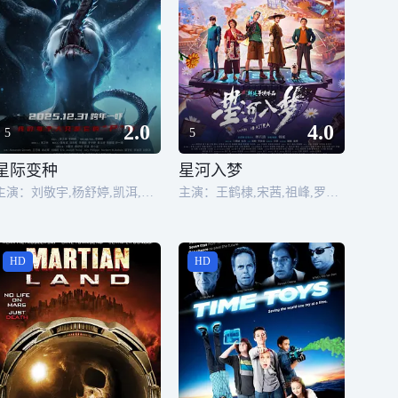
2.0
4.0
5
5
星际变种
星河入梦
主演：刘敬宇,杨舒婷,凯洱,麦小龙,王艺曈,袁近辉,鄢子纶,李岩研,刘峰超,Alexander Zerrath,狼森,Eric Joseph Heise,蒂娜·柯林斯,Chelsey Mark,大卫·雷登,Norbert M.DuBois,赵鹏涛
主演：王鹤棣,宋茜,祖峰,罗海琼,汪铎,谢楠,庞博
HD
HD