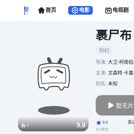
首页
电影
电视剧
裹尸布
科幻
导演:
大卫·柯南伯
主演:
文森特·卡塞尔,黛
别名:
未知
暂无片
英
9.0
9.0
4
4人评分