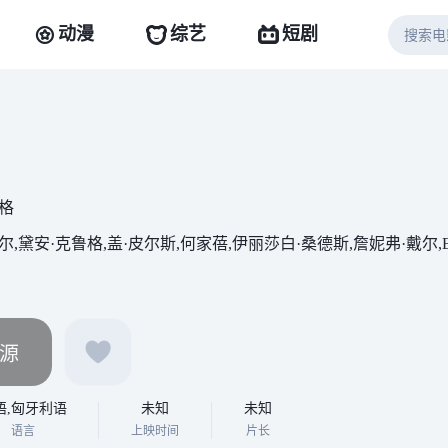
动漫
综艺
短剧
格
安·克鲁格,盖·皮尔斯,何家蓓,伊丽莎白·桑德斯,詹妮弗·戴尔,Eric Weinthal,J
源
语,匈牙利语
未知
未知
语言
上映时间
片长