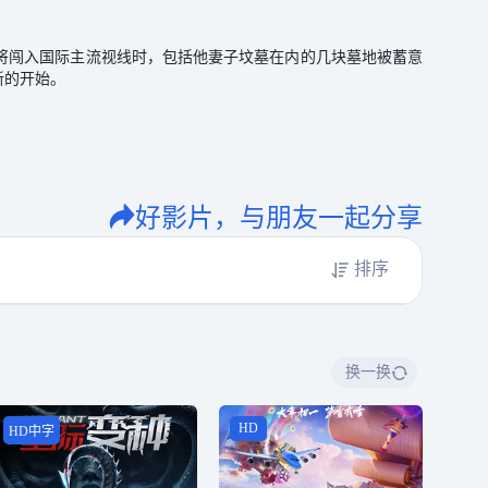
将闯入国际主流视线时，包括他妻子坟墓在内的几块墓地被蓄意
新的开始。
好影片，与朋友一起分享
排序
换一换
HD
HD中字