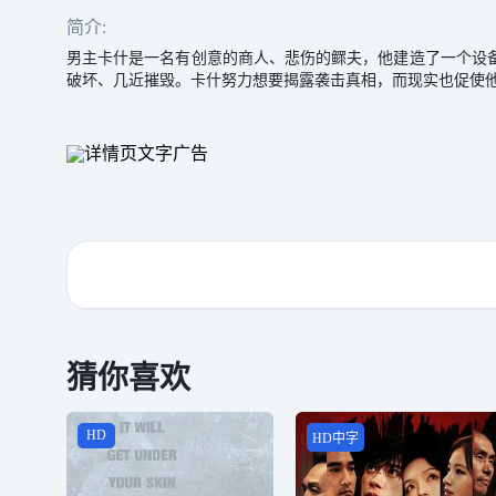
简介:
男主卡什是一名有创意的商人、悲伤的鳏夫，他建造了一个设
破坏、几近摧毁。卡什努力想要揭露袭击真相，而现实也促使
猜你喜欢
HD
HD中字