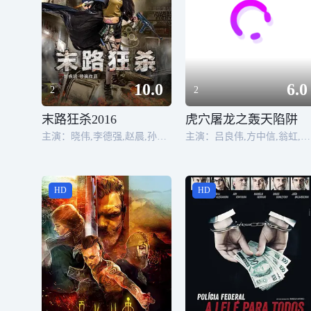
10.0
6.0
2
2
末路狂杀2016
虎穴屠龙之轰天陷阱
主演：晓伟,李德强,赵晨,孙玉华
主演：吕良伟,方中信,翁虹,郑浩南,龙刚,岑建勋
HD
HD