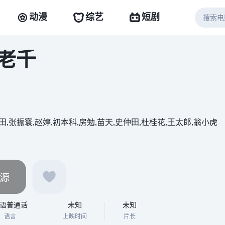
动漫
综艺
短剧
老千
田,张振寰,赵婷,初本科,房勉,苗天,史仲田,杜桂花,王太郎,翁小虎
源
语普通话
未知
未知
语言
上映时间
片长