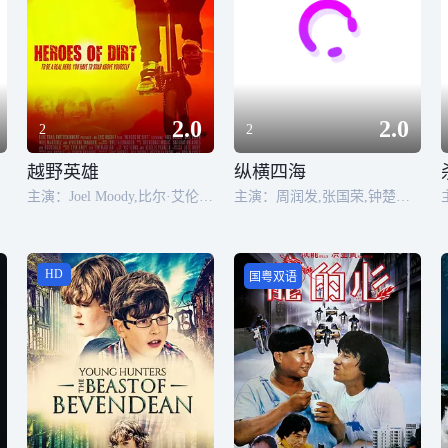
2.0
2.0
2
2
越野英雄
纵横四海
主演：Joel Moody,比尔·艾伦,Vivian Vanhorn,Bill Allen,Engelia McCullough
主演：周润发,张国荣,钟楚红,朱江,曾江,胡枫,唐宁,邓一君
HD
国粤双语