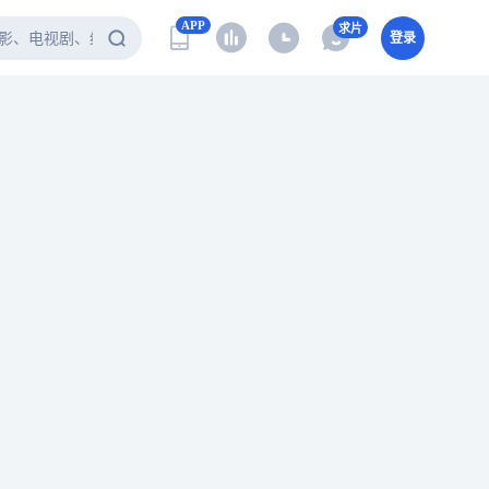
APP
求片
登录