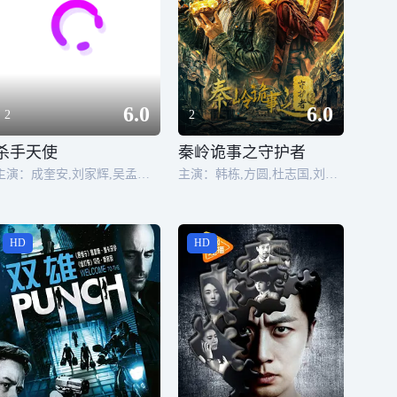
6.0
6.0
2
2
杀手天使
秦岭诡事之守护者
主演：成奎安,刘家辉,吴孟达,李赛凤
主演：韩栋,方圆,杜志国,刘波,萧松原,高玉庆
HD
HD