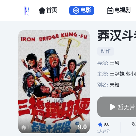
首页
电影
电视剧
莽汉斗
动作
导演:
王风
主演:
王冠雄,袁小
别名:
未知
暂无片
汉
9.0
9.0
1
1人评分