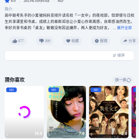
8.0
|
2025年10月03日
|
HD
简介:
高中联考失手的小爱被妈妈安排升读名校「一女中」的夜校部，但即使与日校
生共享课室和书桌，成绩上的差距却总让小爱心存距离感，自卑感油然而生。
幸好共享书桌的「桌友」敏敏没有因此嫌弃，两人更成为好友，
甚至一同喜欢上隔壁学校的资优男生卢克。为了方便走堂，两人经常互换校
服，但小爱渐渐舍不得日校生的制服光环，更使用冒牌的一女中身份，瞒着敏
477
309
收藏
报错
分享
敏接近卢克，巨大的谎言坑洞最终变得一发不可收拾。《最乖巧的杀人犯》导
演庄景燊延续台湾校园电影浪潮，由新生代演员主演，带领观众重修青春的成
排序
长课。
猜你喜欢
换一换
HD
HD
HD
H
10.0
7.0
2.0
3
3
3
3