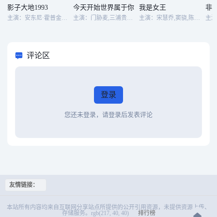
影子大地1993
今天开始世界属于你
我是女王
非
主演：安东尼·霍普金斯,德博拉·温格,朱利安·费罗斯,约瑟夫·梅泽罗,爱德华·哈德威克,罗迪·莫德-罗克斯比,迈克尔·丹尼森
主演：门胁麦,三浦贵大,比留川游,岡本拓朗,安井顺平,驹木根隆介,槙田雄司,江原由希子
主演：宋慧乔,窦骁,陈乔恩,杨祐宁,邬君梅,姜武,郑元畅,秦昊,伊能静
评论区
登录
您还未登录，请登录后发表评论
友情链接：
本站所有内容均来自互联网分享站点所提供的公开引用资源，未提供资源上传、
存储服务。rgb(217, 40, 40)
排行榜