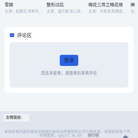
雪娘
整形过后
梅花三弄之梅花烙
麻
主演：赵雅芝,张佩华,狄威,谢屏楠,杨淑华,李欣,俞峻峰,罗长安,欧阳秀文,常枫,高兰村,俞蓓蓓,陈慧楼,聂秉贤,许立坤,李波,王绕燕,郭军,陈靓芬,黄冠雄,高明
主演：温升豪,安心亚,张榕容,陈邦鋆,庞蕾馨,李廷镇,洪暐哲,邹承恩,潘仪君,郭子乾,刘瑞琪,曹兰,王渝萱,汤志伟,赵永馨,艾怡良,邱凯伟,胡玮杰,曾向镇,夏腾宏,张再兴,林育品,童毅军,黄珮琪
主演：马景涛,陈德容,金铭,鲁文,沈海蓉,王秀峰,岳跃利,宋逸民,勾峰,冯光荣,韩再峰,杜素真,刘子蔚,周曼荣,应志伟
评论区
登录
您还未登录，请登录后发表评论
友情链接：
本站所有内容均来自互联网分享站点所提供的公开引用资源，未提供资源上传、
存储服务。rgb(217, 40, 40)
排行榜