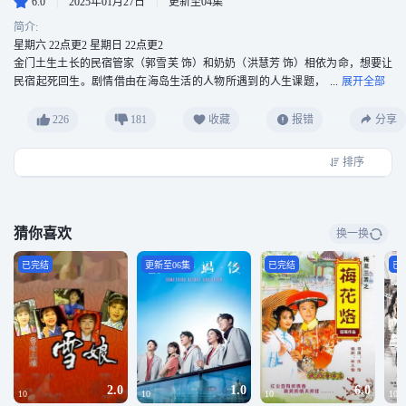
6.0
|
2025年01月27日
|
更新至04集
简介:
星期六 22点更2 星期日 22点更2
金门土生土长的民宿管家（郭雪芙 饰）和奶奶（洪慧芳 饰）相依为命，想要让
民宿起死回生。剧情借由在海岛生活的人物所遇到的人生课题，
带出角色间的情感纠葛与生活的酸甜苦涩，画面结合金门特有的闽南式古厝与
洋楼，绝美的高粱田与沙滩景色，充满共鸣的华语怀旧金曲与家乡手路菜，打
226
181
收藏
报错
分享
造专属于小岛风情的浪漫喜剧。
排序
猜你喜欢
换一换
已完结
更新至06集
已完结
已
2.0
1.0
6.0
10
10
10
10