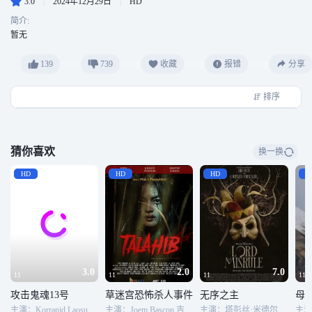
3.0
|
2024年12月29日
|
HD
简介:
暂无
139
739
收藏
报错
分享
排序
猜你喜欢
换一换
HD
HD
HD
H
3.0
2.0
7.0
11
11
11
11
攻击鬼魂13号
草迷宫恐怖杀人事件
无序之主
母
主演：Korranid Laosubinprasoet,Veerinsara Tangkitsuvanich,Nichapalak Thongkham
主演：Joem Bascon,吉莉安·维森乔,Kristof Garcia
主演：塔彭丝·米德尔顿,拉尔夫·伊内森,马特·斯托克