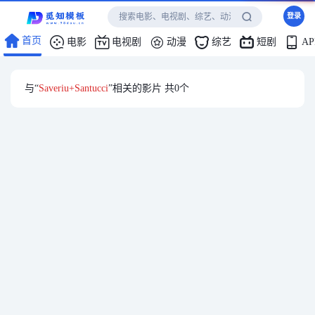
登录
首页
电影
电视剧
动漫
综艺
短剧
A
与“
Saveriu+Santucci
”相关的影片 共
0
个