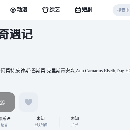
动漫
综艺
短剧
奇遇记
,安德斯·巴斯莫·克里斯蒂安森,Ann Carnarius Elseth,Dag Håvard Enge
源
挪威语
未知
未知
语言
上映时间
片长