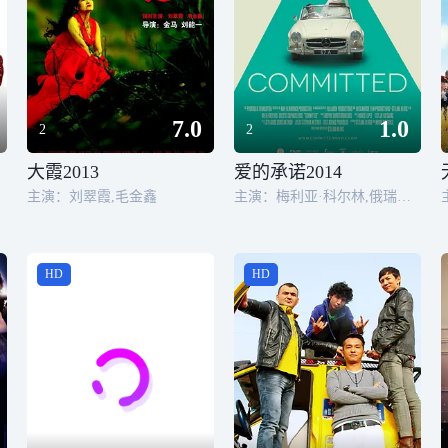
7.0
1.0
2
2
大霞2013
爱的承诺2014
主演：刘翠霞,毛金鑫
主演：梅利亚·科尔林,俄瑞斯忒斯瑟坡桂叶斯,迪米特里斯希斯罗斯,马里奥斯迈扫罗,爱芙提起亚尼奥菲图,安德烈亚斯勒奈尔,艾拉托亚里斯多德,洛纳斯考莱斯,阿波罗斯克里瑞,艾丽阿
HD
HD