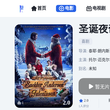
首页
电影
电视剧
圣诞夜
喜剧
导演:
泰耶·朗内斯
主演:
托尔·迈克尔·阿莫特
别名:
未知
暂无片
2.0
2.0
1
1人评分