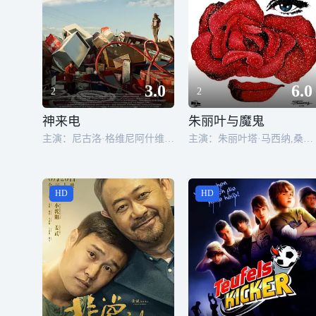
3.0
6.0
2
2
神来电
朱丽叶与魔鬼
主演：尼古洛·格维尼阿什维利,尼卡·贡加泽
主演：朱丽叶塔·马西纳,桑德拉·米洛,马里奥·皮苏,瓦伦蒂娜·格特斯,瓦勒斯卡·格特,约瑟·路易斯·德·维拉龙卡,弗里德里希·冯·莱德布,卡特丽娜·波拿托,娄·吉尔伯特,路易莎·黛拉·诺斯,Silvana Jachino,米莱娜·伍柯迪克,弗莱德.威廉姆斯,Dany París,Anne Francine,西娃·科丝西娜,乔治·阿尔迪松,Alberto Plebani,圭多·阿尔贝蒂,Mary Arden,Rika Dialina,米诺·多罗,雅克·赫林,莱娅·兰德尔,克劳迪·兰格,阿妮塔·桑德斯,马西莫·萨尔
HD
HD