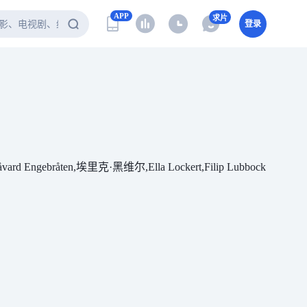
APP
求片
登录
bråten,埃里克·黑维尔,Ella Lockert,Filip Lubbock-Myrseth,Joh