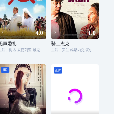
4.0
1.0
2
2
无声婚礼
骑士杰克
主演：梅达·安德列亚·维克托,亚历山德鲁·波托切安,瓦伦汀·蒂奥多修,亚历山德鲁·波托赛昂,Ioana Anastasia Anton,卢米妮察·盖奥尔吉乌,丹·康德里奇,谢尔班·帕夫卢,维克托·雷本久克,Tamara Buciuceanu,图杜雷尔·菲利蒙,乔治·伊瓦斯库,George Mihaita,多鲁·安娜,米哈伊·康斯坦丁
主演：罗兰·维斯内克,沃尔夫拉姆·贝格尔,Rebecca Indermaur
HD
正片