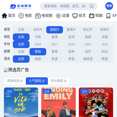
登录
首页
电影
电视剧
动漫
综艺
短剧
A
类型
全部
动作片
喜剧片
爱情片
科幻片
恐怖片
地区
全部
大陆
香港
台湾
美国
法国
年份
全部
2018
2017
2016
2015
2014
剧情
全部
喜剧
爱情
恐怖
动作
科幻
语言
全部
国语
英语
粤语
闽南语
韩语
添加时间
人气高低
评分高低
正片
正片
正片