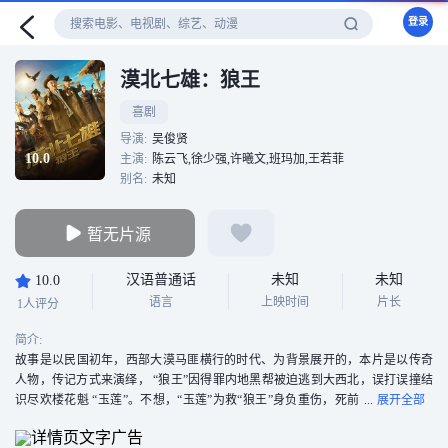
登录
漠北七雄：狼王
喜剧
导演:
吴俊贤
10.0
主演:
陈云飞,徐少强,许曦文,班玛加,王若菲
别名:
未知
暂无片源
汉语普通话
未知
未知
10.0
语言
上映时间
片长
1人评分
简介:
故事是以民国初年，西部大漠马匪横行的时代、为背景展开的，本片是以传奇
人物，传记方式来演绎， “狼王”因得罪内地黑帮被迫逃到大西北，误打误撞结
识尽欢楼花魁 “玉莲”。不想，“玉莲”为救“狼王”身负重伤，死前
求“狼王”为民除害，杀掉西部最大的土匪头子“鬼王”替她报灭门之仇……受命遗
愿之托的“狼王”自知身单力薄，难以实现这件不可能完成的任务，于是在机缘巧