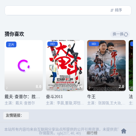
合下结识了东北抗日义士的”老狼”白狼”兄妹二人，解救了当地的包打听“小叫花
子灰狼”、力大无穷的“铁匠黑狼”、孤胆游侠“独狼”等人、最终聚齐七位奇人异
排序
士并组成“狼族战队”，誓与土匪头子“鬼王”分个你死我活……大漠中七匹狼行走
于世。
猜你喜欢
换一换
HD
HD
H
正片
8.0
1.0
2.0
2
2
2
2
戴夫·查普尔：胜利最终章
奋斗2011
牛王
法
主演：戴夫·查普尔
主演：李晨,董璇,郑恺,李媛,胡睿,王东方,吴嘉龙,沈芳熙,翁虹,钟夫翔,荣蓉,张立昕,龙水林,柳雨,刘亚鹏,张皓然,姜冰洁,王钊,马艳伶,黄伊雯,张国柱
主演：张国强,王大治,居丹增尼玛,亮月儿,许桐,尚馨,邢昀,宁南,杨清文
友情链接：
本站所有内容均来自互联网分享站点所提供的公开引用资源，未提供资源上传、
存储服务。rgb(217, 40, 40)
排行榜