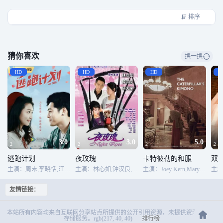
排序
猜你喜欢
换一换
HD
HD
HD
H
3.0
3.0
5.0
2
2
2
2
逃跑计划
夜玫瑰
卡特彼勒的和服
双喜
主演：周末,李晓恬,汪筠妍
主演：林心如,钟汉良,马天宇,倪虹洁,贾乃亮
主演：Joey Kern,Mary Catherine Garrison,Ben Savage
友情链接：
本站所有内容均来自互联网分享站点所提供的公开引用资源，未提供资源上传、
存储服务。rgb(217, 40, 40)
排行榜