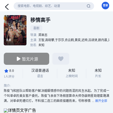
登录
移情高手
喜剧
导演:
郑来志
8.0
主演:
王智,高晓攀,于莎莎,衣云鹤,黄奕,迟帅,吕颂贤,颜丹晨,克
别名:
未知
暂无片源
汉语普通话
未知
未知
8.0
语言
上映时间
片长
1人评分
简介:
陈俊飞和团队以帮助客户解决婚姻情感中的问题而混的风生水起。为了完成一
个叫单卓的美女客户委托，陈俊飞亲自下场假冒算命大师伪装明星助理套路满
满，对单卓死缠烂打。不料接二连三的麻烦接踵而来，号称移情
高手的陈俊飞发现这一次的委托绝对没那么简单。