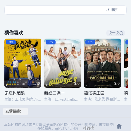
家Michelle（陈慧珊 饰）一见钟情。身为Michelle忠实读者的Alice开始帮助Ryan
追求梦中情人，而Alice只好默默守在Rayn的身边……
排序
猜你喜欢
换一换
HD
HD
HD
H
3.0
9.0
9.0
1
1
1
1
无疯也起浪
新娘二选一
趣塔德庄园
德
主演：王成思,陶亮,冯秦川,邵老五,陈宇星
主演：Lulwa Almulla,Laila Abdallah,Abdullah Boushahri
主演：戴米恩·路易斯,凯瑟琳·沃特斯顿,托马辛·麦肯齐,本·拉德克利夫,汤姆·费尔顿,艾玛·莱尔德,李·布罗德曼,汤姆·古德曼-希尔,吉米·卡尔,莉莉·奈特,亚当·伍德沃德,查理·罗尔斯,卢卡斯·凯利,内森·霍尔,亚历山大·巴特勒,莉兹·霍普利,艾琳·奥斯汀,玛格达莱娜·斯维兰德,杰玛·瓦德尔,劳瑞·奥格登
友情链接：
本站所有内容均来自互联网分享站点所提供的公开引用资源，未提供资源上传、
存储服务。rgb(217, 40, 40)
排行榜