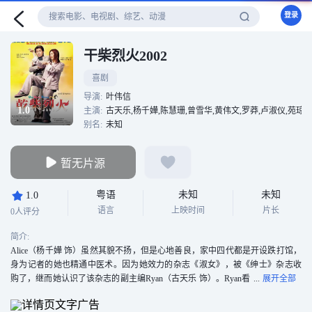
登录
干柴烈火2002
喜剧
导演:
叶伟信
1.0
主演:
古天乐,杨千嬅,陈慧珊,曾雪华,黄伟文,罗莽,卢淑仪,苑琼
别名:
未知
暂无片源
粤语
未知
未知
1.0
语言
上映时间
片长
0人评分
简介:
Alice（杨千嬅 饰）虽然其貌不扬，但是心地善良，家中四代都是开设跌打馆，
身为记者的她也精通中医术。因为她效力的杂志《淑女》，被《绅士》杂志收
购了，继而她认识了该杂志的副主编Ryan（古天乐 饰）。Ryan看
上去英俊潇洒，但实际上身体虚弱。两人刚开始有些误会，当误会冰释后两人
成为了朋友。Alice也暗暗喜欢上了Ryan，毫不知情的Ryan告诉Alice自己对名作