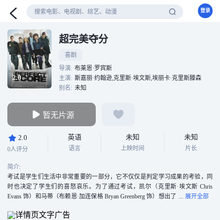
登录
超完美夺分
喜剧
导演:
布莱恩·罗宾斯
2.0
主演:
斯嘉丽·约翰逊,克里斯·埃文斯,埃丽卡·克里斯滕森
别名:
未知
暂无片源
英语
未知
未知
2.0
语言
上映时间
片长
0人评分
简介:
考试是学生们生活中非常重要的一部分，它不仅仅是判定学习成果的考验，同
时也决定了学生们的喜怒哀乐。为了通过考试，凯尔（克里斯·埃文斯 Chris
Evans 饰）和马蒂（布赖恩·加连保格 Bryan Greenberg 饰）想出了
一个损招，他们决定潜入普林斯顿考试中心窃取试卷的答案。
这一计划很快就受到了同伴们的支持，漂亮冷艳的大