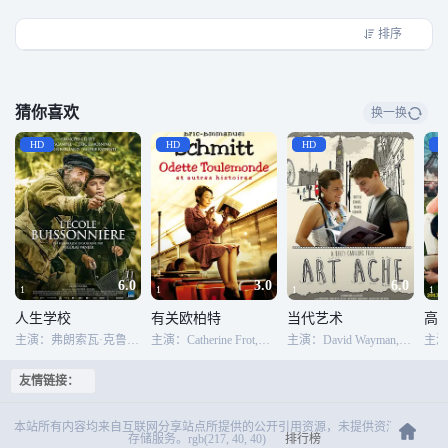
小姐弗兰西斯卡（斯嘉丽·约翰逊 Scarlett Johansson 饰），优等生安娜（埃丽卡·
克里斯滕森 Erika Christensen 饰），运动健将
排序
罗兹（Darius Miles 饰）等身怀绝技的高手纷纷入伙。面对戒备森严的
考试中心，他们采取怎样的对策呢？而一场看似精密但实则漏洞百出的行动又
能否获得最后的成功呢？
猜你喜欢
换一换
HD
HD
HD
H
6.0
3.0
6.0
1
1
1
1
人生学校
有关欧柏特
当代艺术
高
主演：弗朗索瓦·克鲁塞,让·斯坎德尔,埃里克·埃尔莫斯尼诺,弗朗索瓦·贝莱昂,瓦蕾丽·卡尔桑迪,托马·迪朗,伊洛娜·卡布雷拉,于尔班·康塞利埃,阿菲·班·巴德拉,洛朗·杰拉
主演：Catherine Frot,Albert Dupontel
主演：David Wayman,Sharlit Deyzac,Dee Tails,阿德里安·布薛特,Louis Bernard,Judy Buxton,Charlotte Lewis,Alex Dee,Jeffrey Holland,Bill Hutchens,Jonathan Hansler,Rachel Gemaehling,Paul Dewdney,Pauline Cousty,丽贝卡·沃尔什
友情链接：
本站所有内容均来自互联网分享站点所提供的公开引用资源，未提供资源上传、
存储服务。rgb(217, 40, 40)
排行榜