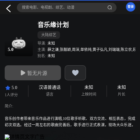
登录
音乐缘计划
大陆综艺
导演:
未知
5.0
主演:
薛之谦,张靓颖,周深,单依纯,黄子弘凡,刘端端,陈立农,段奥
别名:
未知
暂无片源
汉语普通话
未知
未知
5.0
语言
上映时间
片长
1人评分
简介:
音乐创作者带来音乐作品进行演唱,10位歌手听歌、双方交流、相互表态，完成
初次双选。经过一周左右的歌曲完善后，歌手进行正式表演，现场大众乐迷，
进行内测试听会。歌手与歌曲创作者面临终极抉择，参考大众反馈，双向决定
歌曲是否发行、推向市场。 歌曲争