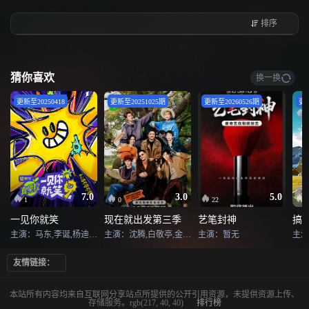
夺战，内测舞台，发行抉择三大节目核心环节。音乐观点的碰撞，歌手对歌曲
的改编，歌手与创作者的最终表态，深度诠释歌手与歌曲的奇遇过程。
排序
猜你喜欢
换一换
更新至20250418
更新至20251025期
更新至20260526期
更新
7.0
3.0
5.0
1
0
22
一见你就笑
现在就出发第三季
艺笔封神
搞
主演：马东,李诞,杨迪,徐志胜,酷藤,石凯,杨超越,王玉雯,祝绪丹,黄子弘凡,田嘉瑞,包上恩,沙一汀
主演：沈腾,白敬亭,金晨,贾冰,王安宇,胡先煦,范丞丞,黄景瑜
主演：暂无
主演
友情链接：
本站所有内容均来自互联网分享站点所提供的公开引用资源，未提供资源上传、
存储服务。rgb(217, 40, 40)
排行榜