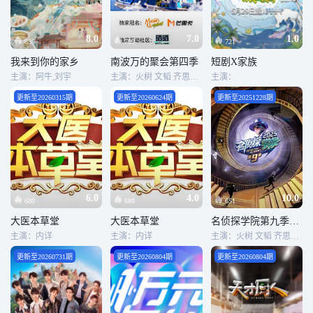
8.0
7.0
1.0
836
799
721
我来到你的家乡
南波万的聚会第四季
短剧X家族
主演：阿牛,刘宇
主演：火树 文韬 齐思钧 罗予彤 曹恩齐 李晋晔 邵明明 唐九洲
主演：
更新至20260315期
更新至20260624期
更新至20251228期
6.0
4.0
10.0
680
680
651
大医本草堂
大医本草堂
名侦探学院第九季（加更版）
主演：内详
主演：内详
主演：火树 文韬 齐思钧 罗予彤 曹恩齐 李晋晔 邵明明 唐九洲
更新至20260731期
更新至20260804期
更新至20260804期