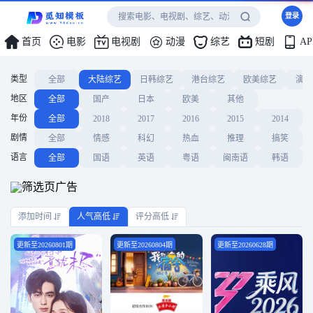
登录
首页
电影
电视剧
动漫
综艺
短剧
A
类型
全部
大陆综艺
日韩综艺
港台综艺
欧美综艺
演唱
地区
全部
国产
日本
欧美
其他
年份
全部
2018
2017
2016
2015
2014
剧情
全部
情感
科幻
热血
推理
搞笑
语言
全部
国语
英语
粤语
闽南语
韩语
添加时间
人气高低
评分高低
更新至20260801期
更新至20260804期
更新至20260628期