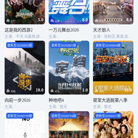
5.0
8.0
8.0
577
528
526
这是我的西游2
一万元舞台2026
天才厨人
主演：于洋,马嘉祺,邵兵,林更新,苏醒,丁程鑫,宋亚轩,刘耀文,严浩翔,张真源,贺峻霖
主演：
主演：张柏芝,黄渤,岳云鹏,王祖蓝,杨超越,马頔,吕严,何浩楠
更新至20260802期
更新至20260801期
更新至20260804期
10.0
1.0
10.0
498
471
460
向前一步2026
种地吧4
密室大逃脱第八季
主演：
主演：暂无
主演：暂无
更新至20260709期
更新至20260704期
更新至20260417期