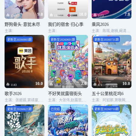
9.0
10.0
7.0
1310
1285
1172
野狗骨头·意犹未尽
我们的宿舍·归心季
乘风2026
主演：
主演：
主演：陈瑶,谢楠,阚清子,赵子琪,徐梦洁,张艺上,徐洁儿,唐艺昕,温峥嵘,陶昕然,萧蔷,叶一茜,张慧雯,孙怡,李心洁,黄灿灿,江语晨,李小冉,维妮娜,张月,代斯,范玮琪,曾沛慈,何宣林,安崎,乌兰图雅,王濛,陈凯琳,侯宇,万千惠
更新至20260803期
更新至20260601期
更新至20260731期
10.0
2.0
10.0
1143
951
871
歌手2026
不好笑就露宿街头
五十公里桃花坞6
主演：张碧晨,窦靖童,庾澄庆,胡彦斌,魏如萱,齐豫,尤长靖,周兴哲,Stanaj·Albert
主演：大张伟,赵露思,周奇墨,小鹿,翟佳宁
主演：阿如那,萧敬腾,滕哲,袁咏仪,彭冠英,周涛,徐若晗,贺峻霖,李雪琴,王子奇,陈鑫海,方媛,徐志胜,李嘉琦
更新至20260621期
已完结
更新至20260710期