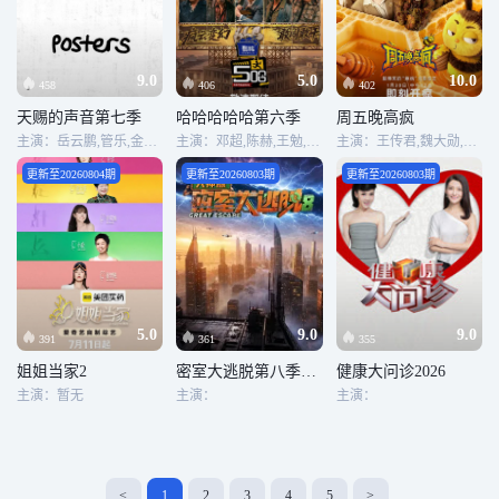
9.0
5.0
10.0
458
406
402
天赐的声音第七季
哈哈哈哈哈第六季
周五晚高疯
主演：岳云鹏,管乐,金志文,杨丞琳,陈楚生,郁可唯,周笔畅,欧阳娜娜,陈欢,王铮亮,欢子,孙楠,黄子弘凡,姚晓棠,穆祉丞,黄霄云
主演：邓超,陈赫,王勉,鹿晗,范志毅
主演：王传君,魏大勋,周冬雨,高叶,杨迪,汪铎,周奇,祝绪丹,付航
更新至20260804期
更新至20260803期
更新至20260803期
5.0
9.0
9.0
391
361
355
姐姐当家2
密室大逃脱第八季大神版
健康大问诊2026
主演：暂无
主演：
主演：
<
1
2
3
4
5
>