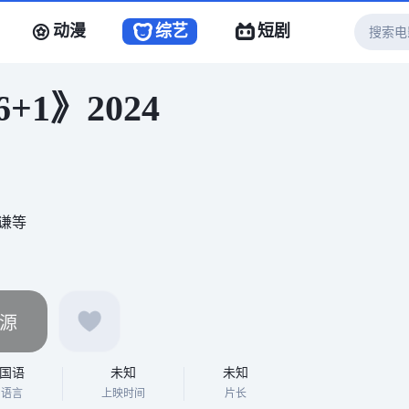
动漫
综艺
短剧
+1》2024
谦等
源
国语
未知
未知
语言
上映时间
片长