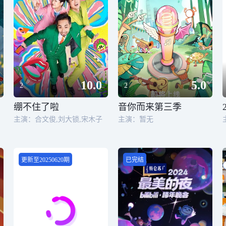
10.0
5.0
2
2
绷不住了啦
音你而来第三季
主演：合文俊,刘大锁,宋木子
主演：暂无
更新至20250620期
已完结