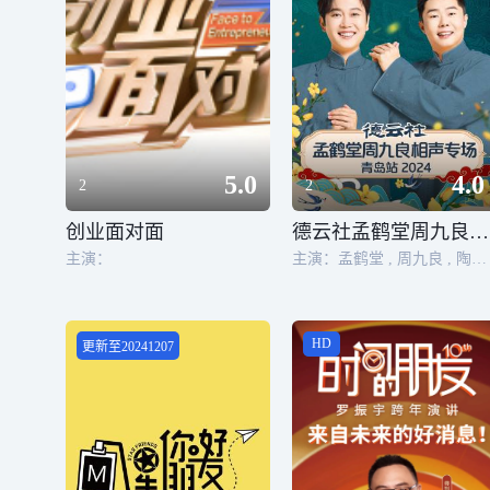
5.0
4.0
2
2
创业面对面
德云社孟鹤堂周九良相声专场青岛站2024
主演：
主演：孟鹤堂 , 周九良 , 陶云圣 , 倪九涛 , 李鹤彪 , 彭龙海 , 李云天 , 史爱东
HD
更新至20241207