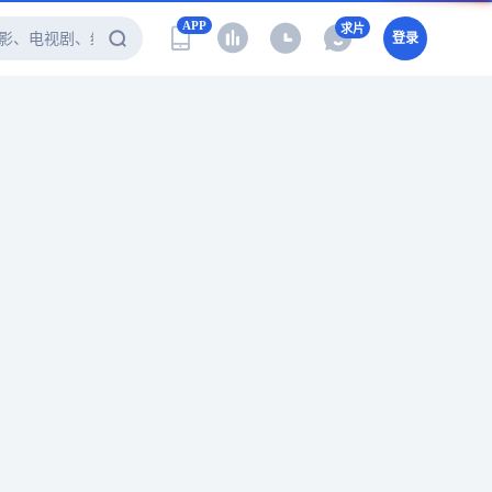
APP
求片
登录