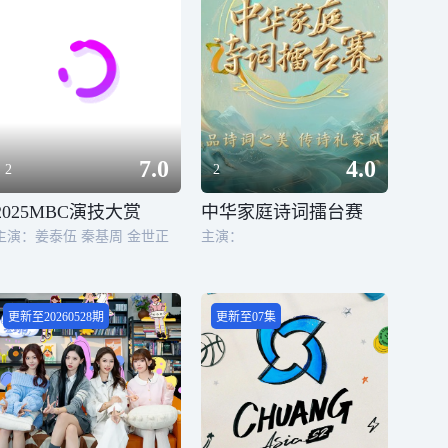
7.0
4.0
2
2
2025MBC演技大赏
中华家庭诗词擂台赛
主演：姜泰伍 秦基周 金世正
主演：
更新至20260528期
更新至07集