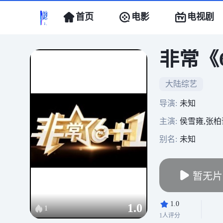
首页
电影
电视剧
非常《6
大陆综艺
导演:
未知
主演:
侯雪雍,张柏
别名:
未知
暂无片
1.0
1.0
1
1人评分