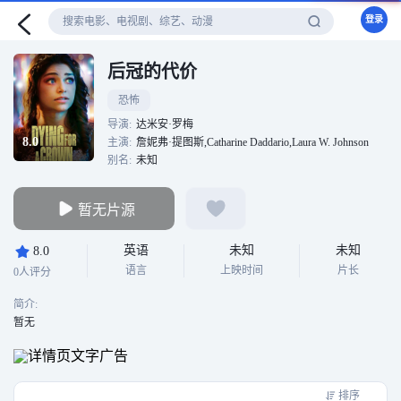
登录
后冠的代价
恐怖
导演:
达米安·罗梅
8.0
主演:
詹妮弗·提图斯,Catharine Daddario,Laura W. Johnson
别名:
未知
暂无片源
英语
未知
未知
8.0
语言
上映时间
片长
0人评分
简介:
暂无
排序