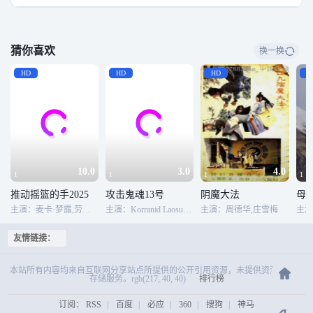
猜你喜欢
换一换
HD
HD
HD
H
10.0
3.0
4.0
1
1
1
1
推动摇篮的手2025
攻击鬼魂13号
阴魔大法
母
主演：麦卡·梦露,劳尔·卡斯蒂略,玛丽·伊丽莎白·温斯特德,马丁·斯塔尔,珊农·克奇兰,阿拉贝拉·奥利维娅·克拉克,埃琳娜·坎贝尔-马丁内斯,罗克茜·里韦拉,米莱娅·维加,拉斐尔·西格勒,伊薇特·陆,洛拉·康特雷拉斯,诺拉·康特雷拉斯,莉萨·邓普西,利兰·赫夫林
主演：Korranid Laosubinprasoet,Veerinsara Tangkitsuvanich,Nichapalak Thongkham
主演：周德华,庄雪梅
友情链接：
本站所有内容均来自互联网分享站点所提供的公开引用资源，未提供资源上传、
存储服务。rgb(217, 40, 40)
排行榜
订阅：
RSS
|
百度
|
必应
|
360
|
搜狗
|
神马