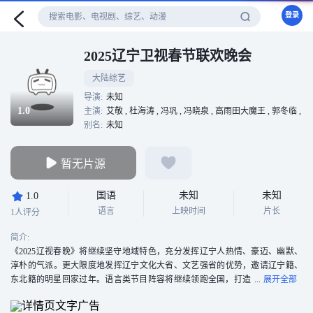
登录
2025辽宁卫视春节联欢晚会
大陆综艺
导演:
未知
1.0
主演:
艾敬 , 杜海涛 , 冯巩 , 冯晓泉 , 高雨田大魔王 , 郭冬临 , 韩德
别名:
未知
暂无片源
国语
未知
未知
1.0
语言
上映时间
片长
1人评分
简介:
《2025辽视春晚》将继续坚守地域特色，充分发挥辽宁人热情、豪迈、幽默、
淳朴的气派。更大限度地发挥辽宁文化大省、文艺强省的优势，邀请辽宁籍、
东北籍的明星回家过年。语言类节目阵容将继续领跑全国，打造
一支喜剧梦幻国家队，歌舞融合创意类节目将传统文化与现代美学有机结合。
以鲜明的地域特色，打造独具气质、别具一格的春晚。