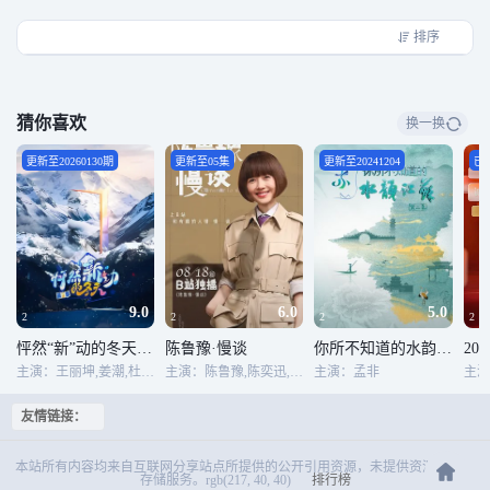
排序
猜你喜欢
换一换
更新至20260130期
更新至05集
更新至20241204
已
9.0
6.0
5.0
2
2
2
2
怦然“新”动的冬天第二季
陈鲁豫·慢谈
你所不知道的水韵江苏第二季
20
主演：王丽坤,姜潮,杜海涛,黄小蕾,麦迪娜,姚琛
主演：陈鲁豫,陈奕迅,易立竞,窦文涛
主演：孟非
主演
友情链接：
本站所有内容均来自互联网分享站点所提供的公开引用资源，未提供资源上传、
存储服务。rgb(217, 40, 40)
排行榜