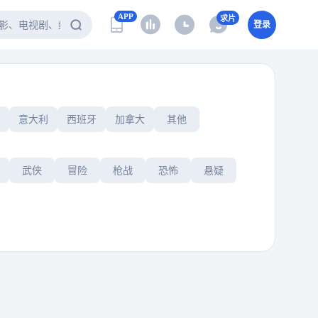
APP
求片
登录
意大利
西班牙
加拿大
其他
武侠
冒险
枪战
恐怖
悬疑