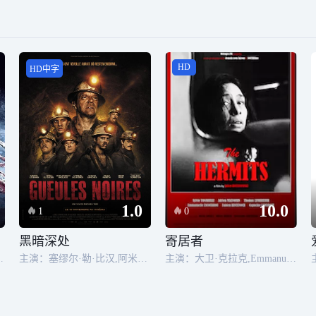
HD
HD中字
1.0
10.0
1
0
黑暗深处
寄居者
vy,Sylvain Dubois
主演：塞缪尔·勒·比汉,阿米尔·艾尔凯塞,让-雨果·安格拉德,托马·索利韦尔,迭戈·马丁,布鲁诺·桑切斯,马克·里索,安托万·巴斯勒,Wabinlé Nabié,Rachid Guellaz,Mohamed Aroussi,米卡埃尔·菲图西,Arthur Guivarch,Carl Laforêt,Yves Turi,菲利普·托雷顿
主演：大卫·克拉克,Emmanuelle Escourrou,Fabien Hintenoch,Thomas Lesserteur,Adrien Malvoisin,Sylvie Tonarelli