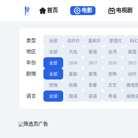
首页
电影
电视剧
类型
全部
动作片
喜剧片
爱情片
科
地区
全部
大陆
香港
台湾
美国
年份
全部
2018
2017
2016
2015
剧情
全部
喜剧
爱情
恐怖
动作
惊悚
经典
青春
文艺
微电
语言
全部
国语
英语
粤语
闽南