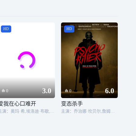
HD
HD
3.0
6.0
0
0
爱我在心口难开
变态杀手
主演：奥玛·希,埃洛迪·布歇,凡妮莎·帕拉迪丝,何塞·加西亚
主演：乔治娜·坎贝尔,詹姆斯·普雷斯顿·罗杰斯,马尔科姆·麦克道威尔,洛根·米勒,Grace Dove,艾伦·默克,Joshua Banman,Cassandra Ebner,达伦·马尔滕斯,辛妮·比斯顿,Nigel Shawn Williams,泰瑞·雷,科比·弗里森,Bailey Chin,Michelle Crossman,Rachel Sheen,凯文·麦金太尔,Robert Nahum,Yan Joseph,Brodie Sanderson