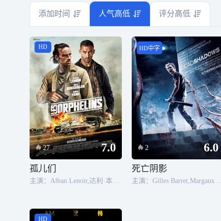
添加时间
人气高低
评分高低
HD
HD中字
7.0
6.0
27
2
孤儿们
死亡阴影
主演：Alban Lenoir,达利·本萨拉赫,阿诺克·格林布戈,Sonia Faidi
主演：Gilles Barret,Margaux De
HD