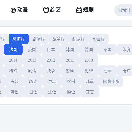
动漫
综艺
短剧
幻片
恐怖片
剧情片
战争片
纪录片
动画片
法国
英国
日本
韩国
德国
泰国
印度
2014
2013
2012
2011
2010
科幻
剧情
战争
警匪
犯罪
动画
奇幻
影
古装
历史
运动
农村
儿童
网络电影
语
韩语
日语
法语
德语
其它