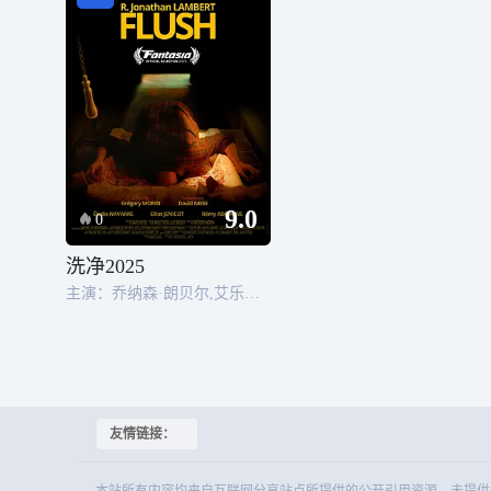
9.0
0
洗净2025
主演：乔纳森·朗贝尔,艾乐蒂·纳瓦,Elliot Jenicot,Rémy Adriaens,克里斯托夫·比尔
友情链接：